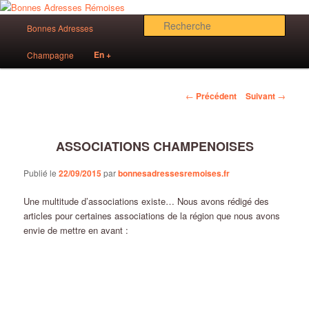
Aller
Des bonnes adresses sur Reims!
au
Menu
Rech
Bonnes Adresses
contenu
principal
principal
Bonnes Adresses Rémoises
En +
Champagne
Navigation
←
Précédent
Suivant
→
des
articles
ASSOCIATIONS CHAMPENOISES
Publié le
22/09/2015
par
bonnesadressesremoises.fr
Une multitude d’associations existe… Nous avons rédigé des
articles pour certaines associations de la région que nous avons
envie de mettre en avant :