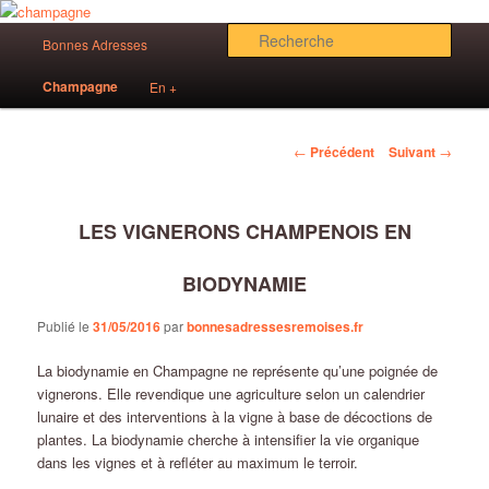
Aller
Des bonnes adresses sur Reims!
au
Menu
Rech
Bonnes Adresses
contenu
principal
principal
Bonnes Adresses Rémoises
Champagne
En +
Navigation
←
Précédent
Suivant
→
des
articles
LES VIGNERONS CHAMPENOIS EN
BIODYNAMIE
Publié le
31/05/2016
par
bonnesadressesremoises.fr
La biodynamie en Champagne ne représente qu’une poignée de
vignerons. Elle revendique une agriculture selon un calendrier
lunaire et des interventions à la vigne à base de décoctions de
plantes. La biodynamie cherche à intensifier la vie organique
dans les vignes et à refléter au maximum le terroir.