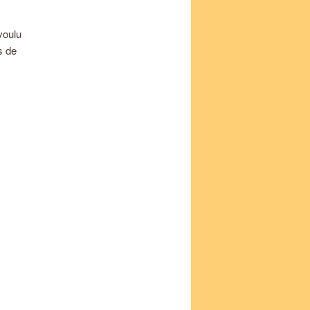
voulu
s de