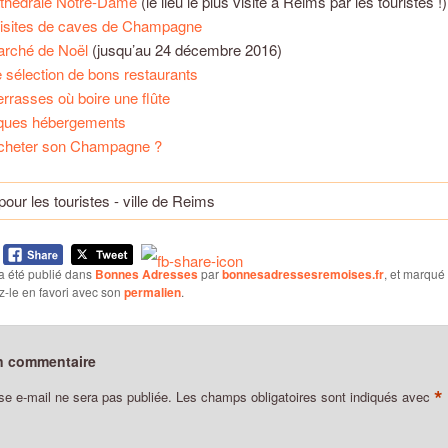
athédrale Notre-Dame
(le lieu le plus visité à Reims par les touristes !)
visites de caves de Champagne
arché de Noël
(jusqu’au 24 décembre 2016)
e sélection de bons restaurants
terrasses où boire une flûte
ques hébergements
cheter son Champagne ?
a été publié dans
Bonnes Adresses
par
bonnesadressesremoises.fr
, et marqué
ez-le en favori avec son
permalien
.
n commentaire
*
se e-mail ne sera pas publiée.
Les champs obligatoires sont indiqués avec