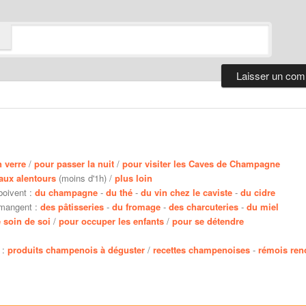
n verre
/
pour passer la nuit
/
pour visiter les Caves de Champagne
aux alentours
(moins d'1h) /
plus loin
boivent :
du champagne
-
du thé
-
du vin chez le caviste
-
du cidre
 mangent :
des pâtisseries
-
du fromage
-
des charcuteries
-
du miel
 soin de soi
/
pour occuper les enfants
/
pour se détendre
 :
produits champenois à déguster
/
recettes champenoises
-
rémois re