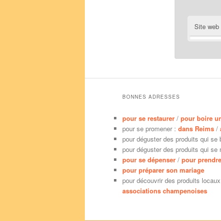
Site web
BONNES ADRESSES
pour se restaurer
/
pour boire u
pour se promener :
dans Reims
/
pour déguster des produits qui se 
pour déguster des produits qui se
pour se dépenser
/
pour prendre
pour préparer son mariage
pour découvrir des produits locaux
associations champenoises