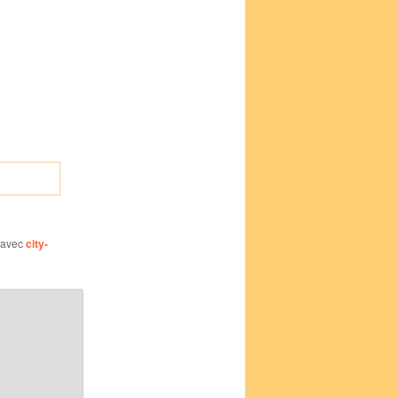
 avec
city-