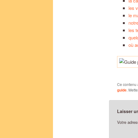
la c
les 
le m
notr
les 
quel
où a
Ce contenu 
guide
. Mett
Laisser u
Votre adres