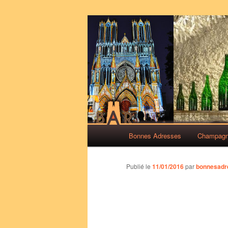
Aller
Des bonnes adresses sur Reim
au
contenu
Bonnes Adre
principal
Menu
Bonnes Adresses
Champag
principal
Publié le
11/01/2016
par
bonnesadr