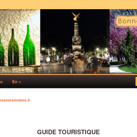
s!
sses Rémoises
ne
En +
essesremoises.fr
GUIDE TOURISTIQUE