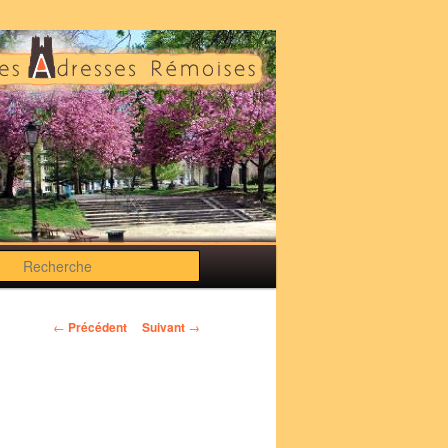
Recherche
Navigation
←
Précédent
Suivant
→
des
articles