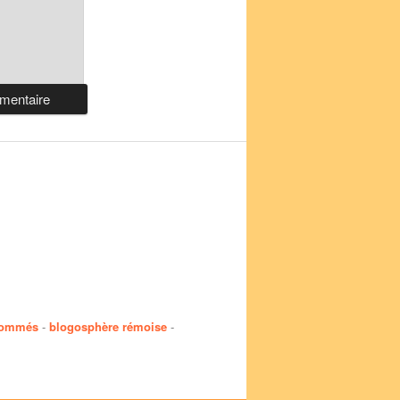
nommés
-
blogosphère rémoise
-