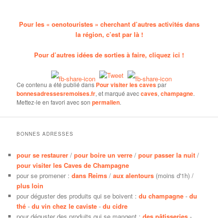
Pour les « oenotouristes » cherchant d’autres activités dans
la région, c’est par là !
Pour d’autres idées de sorties à faire, cliquez ici !
Ce contenu a été publié dans
Pour visiter les caves
par
bonnesadressesremoises.fr
, et marqué avec
caves
,
champagne
.
Mettez-le en favori avec son
permalien
.
BONNES ADRESSES
pour se restaurer
/
pour boire un verre
/
pour passer la nuit
/
pour visiter les Caves de Champagne
pour se promener :
dans Reims
/
aux alentours
(moins d'1h) /
plus loin
pour déguster des produits qui se boivent :
du champagne
-
du
thé
-
du vin chez le caviste
-
du cidre
pour déguster des produits qui se mangent :
des pâtisseries
-