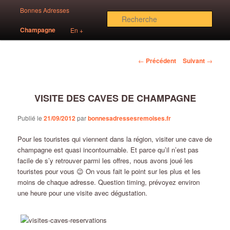
Aller
Menu
Des bonnes adresses sur Reims!
Bonnes Adresses
au
principal
Rech
contenu
Champagne
En +
principal
Bonnes Adresses Rémoises
Navigation
←
Précédent
Suivant
→
des
articles
VISITE DES CAVES DE CHAMPAGNE
Publié le
21/09/2012
par
bonnesadressesremoises.fr
Pour les touristes qui viennent dans la région, visiter une cave de
champagne est quasi incontournable. Et parce qu’il n’est pas
facile de s’y retrouver parmi les offres, nous avons joué les
touristes pour vous 😉 On vous fait le point sur les plus et les
moins de chaque adresse. Question timing, prévoyez environ
une heure pour une visite avec dégustation.