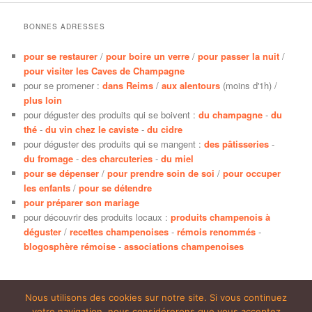
BONNES ADRESSES
pour se restaurer
/
pour boire un verre
/
pour passer la nuit
/
pour visiter les Caves de Champagne
pour se promener :
dans Reims
/
aux alentours
(moins d'1h) /
plus loin
pour déguster des produits qui se boivent :
du champagne
-
du
thé
-
du vin chez le caviste
-
du cidre
pour déguster des produits qui se mangent :
des pâtisseries
-
du fromage
-
des charcuteries
-
du miel
pour se dépenser
/
pour prendre soin de soi
/
pour occuper
les enfants
/
pour se détendre
pour préparer son mariage
pour découvrir des produits locaux :
produits champenois à
déguster
/
recettes champenoises
-
rémois renommés
-
blogosphère rémoise
-
associations champenoises
Nous utilisons des cookies sur notre site. Si vous continuez
votre navigation, nous considérerons que vous acceptez