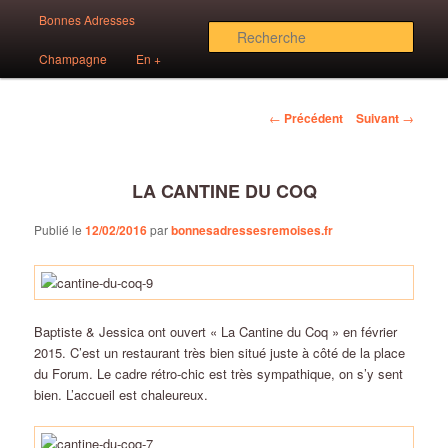
Aller
Menu
Des bonnes adresses sur Reims!
Bonnes Adresses
au
principal
Rech
contenu
Champagne
En +
principal
Bonnes Adresses Rémoises
Navigation
←
Précédent
Suivant
→
des
articles
LA CANTINE DU COQ
Publié le
12/02/2016
par
bonnesadressesremoises.fr
Baptiste & Jessica ont ouvert « La Cantine du Coq » en février
2015. C’est un restaurant très bien situé juste à côté de la place
du Forum. Le cadre rétro-chic est très sympathique, on s’y sent
bien. L’accueil est chaleureux.