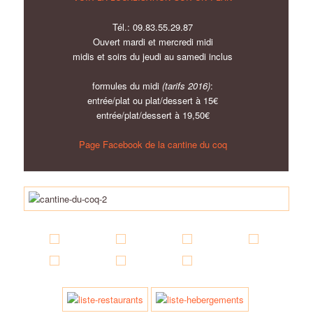
Tél.: 09.83.55.29.87
Ouvert mardi et mercredi midi
midis et soirs du jeudi au samedi inclus
formules du midi
(tarifs 2016)
:
entrée/plat ou plat/dessert à 15€
entrée/plat/dessert à 19,50€
Page Facebook de la cantine du coq