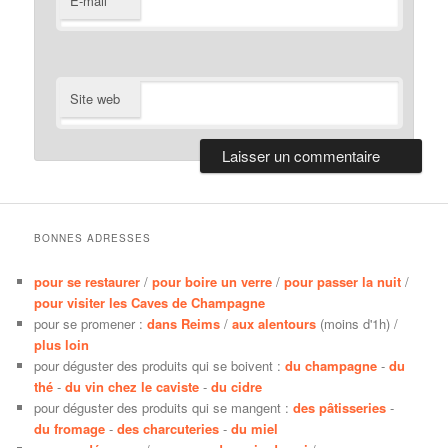
E-mail
Site web
BONNES ADRESSES
pour se restaurer
/
pour boire un verre
/
pour passer la nuit
/
pour visiter les Caves de Champagne
pour se promener :
dans Reims
/
aux alentours
(moins d'1h) /
plus loin
pour déguster des produits qui se boivent :
du champagne
-
du
thé
-
du vin chez le caviste
-
du cidre
pour déguster des produits qui se mangent :
des pâtisseries
-
du fromage
-
des charcuteries
-
du miel