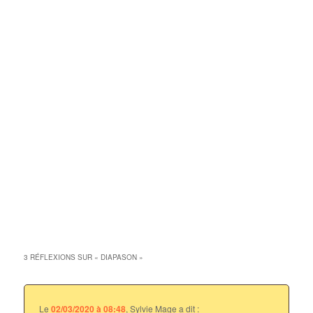
3 RÉFLEXIONS SUR «
DIAPASON
»
Le
02/03/2020 à 08:48
,
Sylvie Mage
a dit :