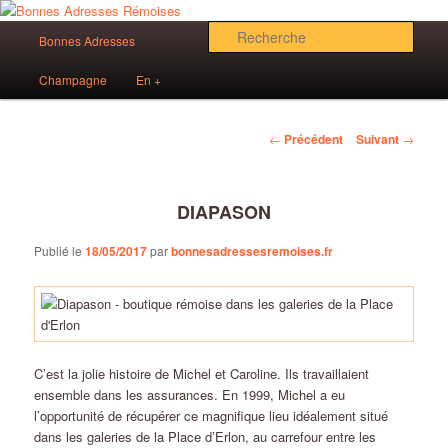
Aller
Des bonnes adresses sur Reims!
au
Menu
Rech
Bonnes Adresses
contenu
principal
principal
Bonnes Adresses Rémoises
Champagne
En +
Navigation
←
Précédent
Suivant
→
des
articles
DIAPASON
Publié le
18/05/2017
par
bonnesadressesremoises.fr
C’est la jolie histoire de Michel et Caroline. Ils travaillaient
ensemble dans les assurances. En 1999, Michel a eu
l’opportunité de récupérer ce magnifique lieu idéalement situé
dans les galeries de la Place d’Erlon, au carrefour entre les