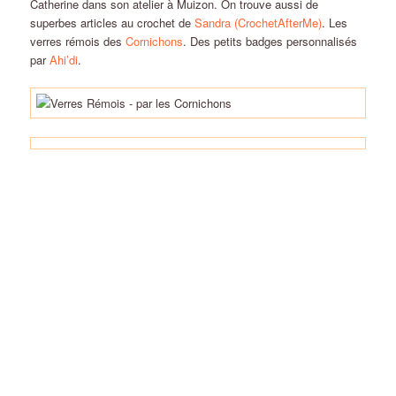
Catherine dans son atelier à Muizon. On trouve aussi de
superbes articles au crochet de
Sandra (CrochetAfterMe)
. Les
verres rémois des
Cornichons
. Des petits badges personnalisés
par
Ahi’di
.