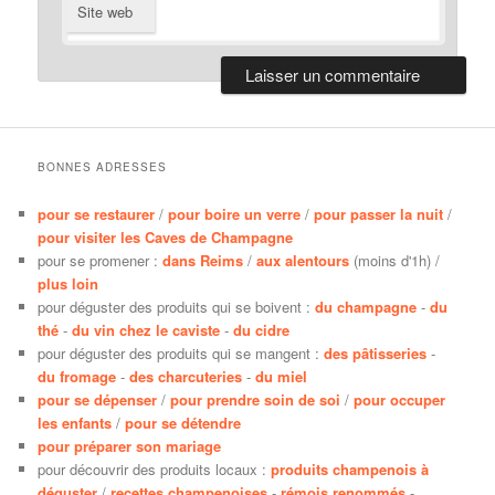
Site web
BONNES ADRESSES
pour se restaurer
/
pour boire un verre
/
pour passer la nuit
/
pour visiter les Caves de Champagne
pour se promener :
dans Reims
/
aux alentours
(moins d'1h) /
plus loin
pour déguster des produits qui se boivent :
du champagne
-
du
thé
-
du vin chez le caviste
-
du cidre
pour déguster des produits qui se mangent :
des pâtisseries
-
du fromage
-
des charcuteries
-
du miel
pour se dépenser
/
pour prendre soin de soi
/
pour occuper
les enfants
/
pour se détendre
pour préparer son mariage
pour découvrir des produits locaux :
produits champenois à
déguster
/
recettes champenoises
-
rémois renommés
-