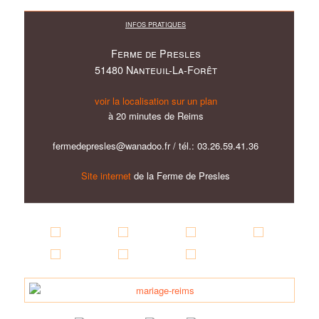
INFOS PRATIQUES
Ferme de Presles
51480 Nanteuil-La-Forêt
voir la localisation sur un plan
à 20 minutes de Reims
fermedepresles@wanadoo.fr / tél.: 03.26.59.41.36
Site internet
de la Ferme de Presles