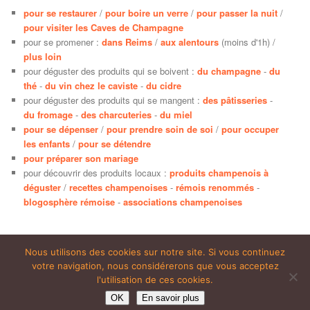
pour se restaurer
/
pour boire un verre
/
pour passer la nuit
/
pour visiter les Caves de Champagne
pour se promener :
dans Reims
/
aux alentours
(moins d'1h) /
plus loin
pour déguster des produits qui se boivent :
du champagne
-
du
thé
-
du vin chez le caviste
-
du cidre
pour déguster des produits qui se mangent :
des pâtisseries
-
du fromage
-
des charcuteries
-
du miel
pour se dépenser
/
pour prendre soin de soi
/
pour occuper
les enfants
/
pour se détendre
pour préparer son mariage
pour découvrir des produits locaux :
produits champenois à
déguster
/
recettes champenoises
-
rémois renommés
-
blogosphère rémoise
-
associations champenoises
Nous utilisons des cookies sur notre site. Si vous continuez
votre navigation, nous considérerons que vous acceptez
Fièrement propulsé par WordPress
l'utilisation de ces cookies.
OK
En savoir plus