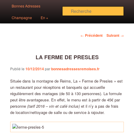
Aller
Menu
Des bonnes adresses sur Reims!
Bonnes Adresses
au
principal
Rech
contenu
Champagne
En +
principal
Bonnes Adresses Rémoises
Navigation
←
Précédent
Suivant
→
des
articles
LA FERME DE PRESLES
Publié le
10/12/2014
par
bonnesadressesremoises.fr
Située dans la montagne de Reims, La « Ferme de Presles » est
un restaurant pour réceptions et banquets qui accueille
régulièrement des mariages (de 50 à 130 personnes). La formule
peut être avantageuse. En effet, le menu est à partir de 45€ par
personne
(tarif 2016 – vin et café inclus)
et il n’y a pas de frais
de location/nettoyage de salle ou de service à rajouter.