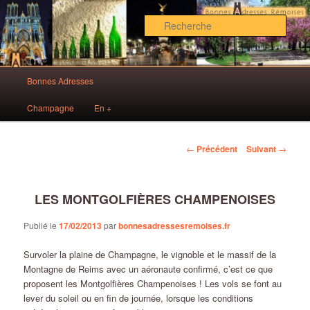
Aller
Des bonnes adresses sur Reims!
au
Rech
contenu
principal
Bonnes Adresses Rémoises
Menu
Bonnes Adresses
principal
Champagne
En +
Navigation
←
Précédent
Suivant
→
des
articles
LES MONTGOLFIÈRES CHAMPENOISES
Publié le
17/02/2013
par
bonnesadressesremoises.fr
Survoler la plaine de Champagne, le vignoble et le massif de la
Montagne de Reims avec un aéronaute confirmé, c’est ce que
proposent les Montgolfières Champenoises ! Les vols se font au
lever du soleil ou en fin de journée, lorsque les conditions