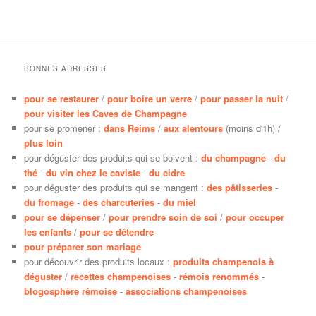
BONNES ADRESSES
pour se restaurer
/
pour boire un verre
/
pour passer la nuit
/
pour visiter les Caves de Champagne
pour se promener :
dans Reims
/
aux alentours
(moins d'1h) /
plus loin
pour déguster des produits qui se boivent :
du champagne
-
du
thé
-
du vin chez le caviste
-
du cidre
pour déguster des produits qui se mangent :
des pâtisseries
-
du fromage
-
des charcuteries
-
du miel
pour se dépenser
/
pour prendre soin de soi
/
pour occuper
les enfants
/
pour se détendre
pour préparer son mariage
pour découvrir des produits locaux :
produits champenois à
déguster
/
recettes champenoises
-
rémois renommés
-
blogosphère rémoise
-
associations champenoises