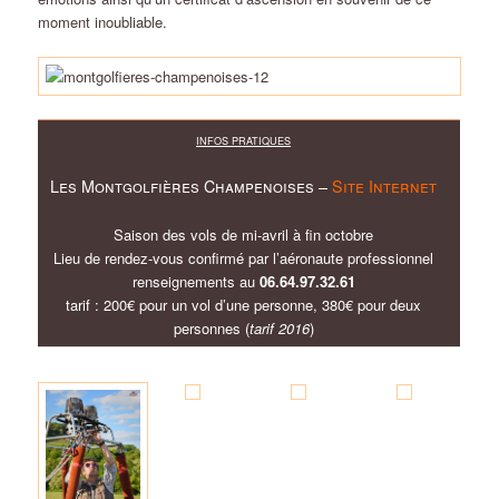
moment inoubliable.
INFOS PRATIQUES
Les Montgolfières Champenoises –
Site Internet
Saison des vols de mi-avril à fin octobre
Lieu de rendez-vous confirmé par l’aéronaute professionnel
renseignements au
06.64.97.32.61
tarif : 200€ pour un vol d’une personne, 380€ pour deux
personnes (
tarif 2016
)