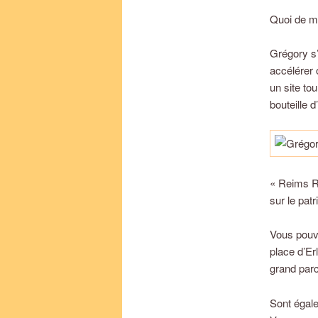
Quoi de mi
Grégory s’
accélérer 
un site to
bouteille 
« Reims Ru
sur le patr
Vous pouve
place d’Er
grand parc
Sont égal