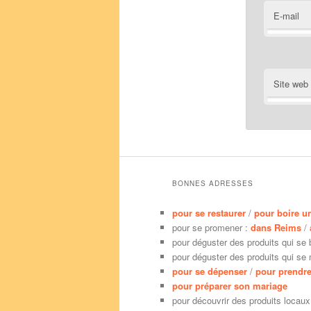
E-mail
Site web
BONNES ADRESSES
pour se restaurer
/
pour boire u
pour se promener :
dans Reims
/
pour déguster des produits qui se 
pour déguster des produits qui se
pour se dépenser
/
pour prendre
pour préparer son mariage
pour découvrir des produits locaux