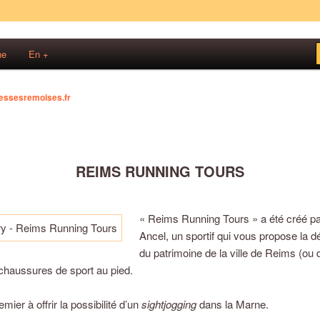
s!
ne
En +
sses Rémoises
essesremoises.fr
REIMS RUNNING TOURS
« Reims Running Tours » a été créé p
Ancel, un sportif qui vous propose la 
du patrimoine de la ville de Reims (ou 
chaussures de sport au pied.
emier à offrir la possibilité d’un
sightjogging
dans la Marne.