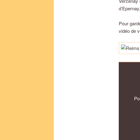
Verzenay (
d’Epernay
Pour garde
vidéo de v
Po