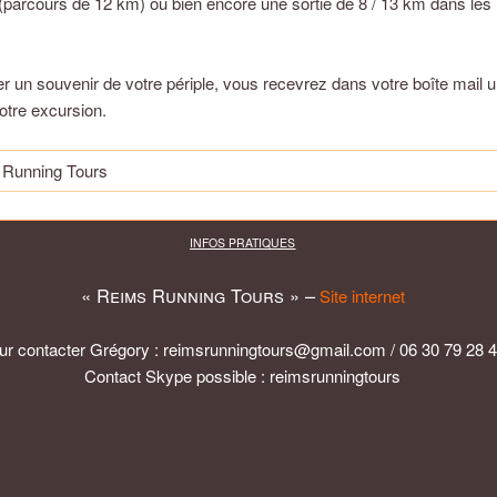
parcours de 12 km) ou bien encore une sortie de 8 / 13 km dans les
.
r un souvenir de votre périple, vous recevrez dans votre boîte mail
otre excursion.
INFOS PRATIQUES
« Reims Running Tours » –
Site internet
ur contacter Grégory : reimsrunningtours@gmail.com / 06 30 79 28 
Contact Skype possible :
reimsrunningtours