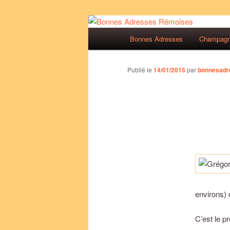
Aller
Des bonnes adresses sur Reim
au
Menu
Bonnes Adresses
Champag
contenu
principal
Bonnes Adre
principal
Publié le
14/01/2015
par
bonnesadr
environs) 
C’est le pr