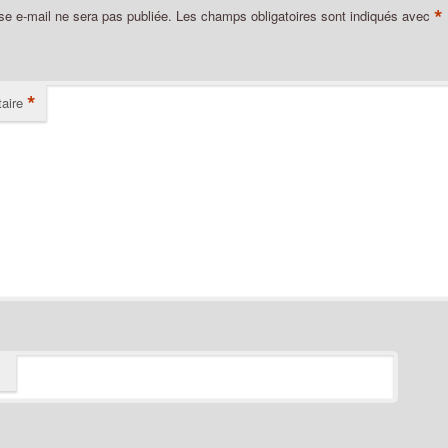
*
se e-mail ne sera pas publiée.
Les champs obligatoires sont indiqués avec
*
aire