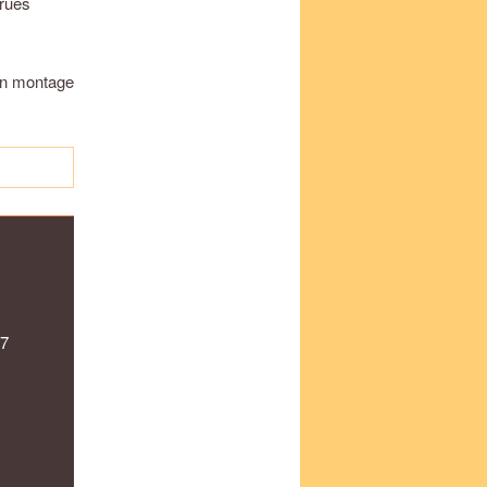
 rues
 un montage
47