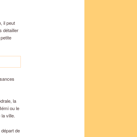
 il peut
 détailler
petite
ssances
drale, la
Rémi ou le
a ville.
 départ de