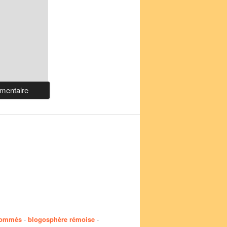
nommés
-
blogosphère rémoise
-