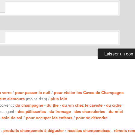
n verre
/
pour passer la nuit
/
pour visiter les Caves de Champagne
aux alentours
(moins d'1h) /
plus loin
boivent :
du champagne
-
du thé
-
du vin chez le caviste
-
du cidre
 mangent :
des pâtisseries
-
du fromage
-
des charcuteries
-
du miel
 soin de soi
/
pour occuper les enfants
/
pour se détendre
 :
produits champenois à déguster
/
recettes champenoises
-
rémois re