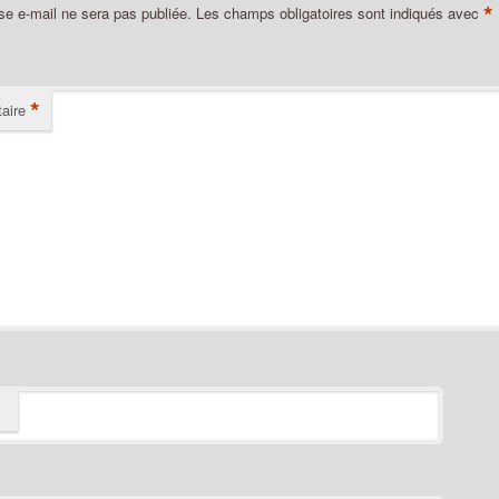
*
se e-mail ne sera pas publiée.
Les champs obligatoires sont indiqués avec
*
aire