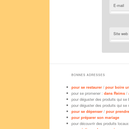
E-mail
Site web
BONNES ADRESSES
pour se restaurer
/
pour boire u
pour se promener :
dans Reims
/
pour déguster des produits qui se 
pour déguster des produits qui se
pour se dépenser
/
pour prendre
pour préparer son mariage
pour découvrir des produits locaux