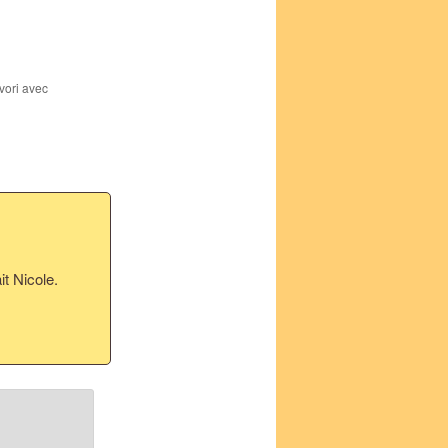
avori avec
t Nicole.