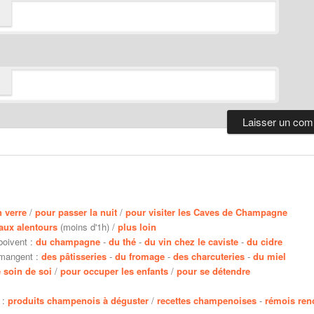
n verre
/
pour passer la nuit
/
pour visiter les Caves de Champagne
aux alentours
(moins d'1h) /
plus loin
boivent :
du champagne
-
du thé
-
du vin chez le caviste
-
du cidre
 mangent :
des pâtisseries
-
du fromage
-
des charcuteries
-
du miel
 soin de soi
/
pour occuper les enfants
/
pour se détendre
 :
produits champenois à déguster
/
recettes champenoises
-
rémois re