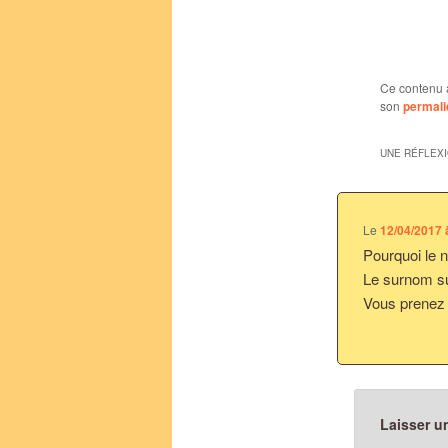
Ce contenu 
son
permali
UNE RÉFLEX
Le
12/04/2017 
Pourquoi le 
Le surnom su
Vous prenez le
Laisser u