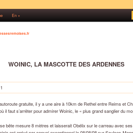
s!
ne
En +
sses Rémoises
essesremoises.fr
WOINIC, LA MASCOTTE DES ARDENNES
 autoroute gratuite, il y a une aire à 10km de Rethel entre Reims et Cha
ù il faut s’arrêter pour admirer Woinic, le « plus grand sanglier du m
se bête mesure 8 mètres et laisserait Obélix sur le carreau avec ses
inic est arrivé par convoi exceptionnel le 08/08/08 sur Saulces-Moncl