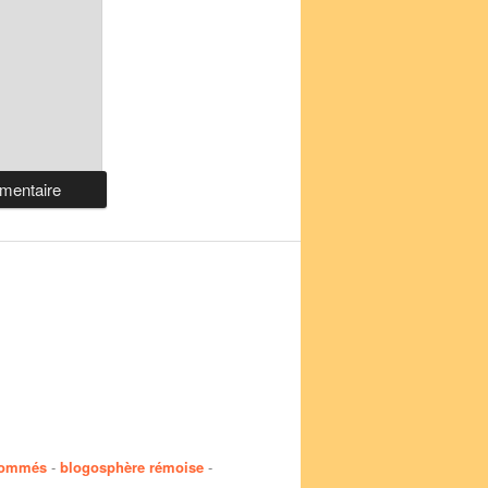
nommés
-
blogosphère rémoise
-