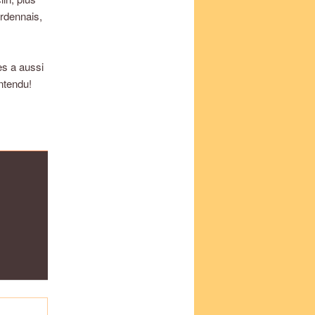
ardennais,
es a aussi
ntendu!