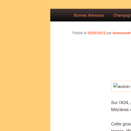
Aller
Menu
Des bonnes adresses sur Reim
Bonnes Adresses
Champag
au
principal
contenu
Bonnes Adre
principal
Publié le
25/05/2012
par
bonnesadr
Sur l’A34,
Mézières o
Cette gros
tonnes. Wo