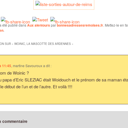
a été publié dans
Aux alentours
par
bonnesadressesremoises.fr
. Mettez-le en f
en
.
ION SUR «
WOINIC, LA MASCOTTE DES ARDENNES
»
à 11:45
,
martine Savouroux
a dit :
nom de Woinic ?
 papa d’Eric SLEZIAC était Woidouch et le prénom de sa maman étai
 début de l’un et de l’autre. Et voilà !!!!
n commentaire