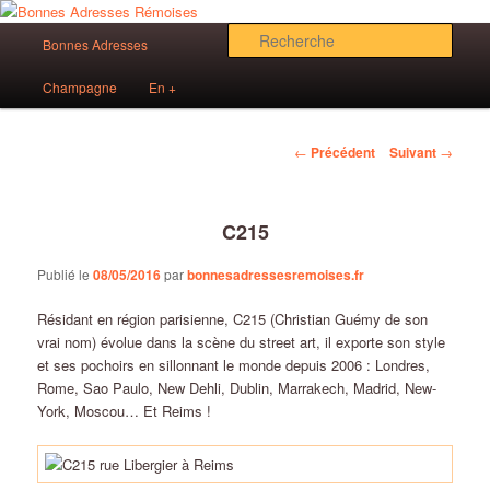
Aller
Des bonnes adresses sur Reims!
au
Menu
Rech
Bonnes Adresses
contenu
principal
principal
Bonnes Adresses Rémoises
Champagne
En +
Navigation
←
Précédent
Suivant
→
des
articles
C215
Publié le
08/05/2016
par
bonnesadressesremoises.fr
Résidant en région parisienne, C215 (Christian Guémy de son
vrai nom) évolue dans la scène du street art, il exporte son style
et ses pochoirs en sillonnant le monde depuis 2006 : Londres,
Rome, Sao Paulo, New Dehli, Dublin, Marrakech, Madrid, New-
York, Moscou… Et Reims !