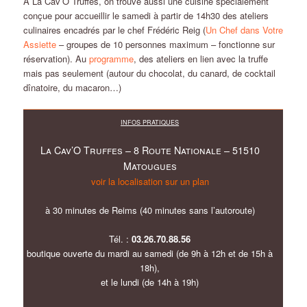
A La Cav’O Truffes, on trouve aussi une cuisine spécialement
conçue pour accueillir le samedi à partir de 14h30 des ateliers
culinaires encadrés par le chef Frédéric Reig (
Un Chef dans Votre
Assiette
– groupes de 10 personnes maximum – fonctionne sur
réservation). Au
programme
, des ateliers en lien avec la truffe
mais pas seulement (autour du chocolat, du canard, de cocktail
dînatoire, du macaron…)
INFOS PRATIQUES
La Cav’O Truffes – 8 Route Nationale – 51510
Matougues
voir la localisation sur un plan
à 30 minutes de Reims (40 minutes sans l’autoroute)
Tél. :
03.26.70.88.56
boutique ouverte du mardi au samedi (de 9h à 12h et de 15h à
18h),
et le lundi (de 14h à 19h)