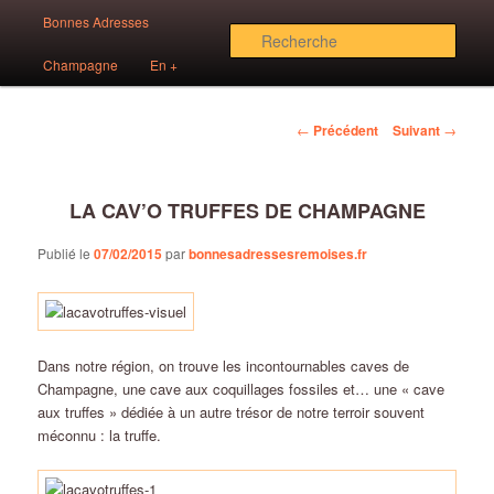
Aller
Menu
Des bonnes adresses sur Reims!
Bonnes Adresses
au
principal
Rech
contenu
Champagne
En +
principal
Bonnes Adresses Rémoises
Navigation
←
Précédent
Suivant
→
des
articles
LA CAV’O TRUFFES DE CHAMPAGNE
Publié le
07/02/2015
par
bonnesadressesremoises.fr
Dans notre région, on trouve les incontournables caves de
Champagne, une cave aux coquillages fossiles et… une « cave
aux truffes » dédiée à un autre trésor de notre terroir souvent
méconnu : la truffe.