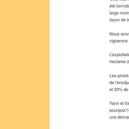
été formid
large mom
façon de tr
Nous avons
vignerons
L’exploita
hectares d
Les pinots
de l’encé
et 20% de
Yann et Sé
pourquoi l
une démarc