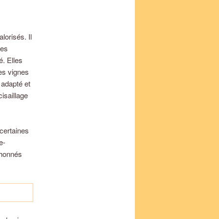
lorisés. Il
les
é. Elles
des vignes
 adapté et
isaillage
certaines
e-
chonnés