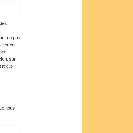
 des
e
Pour ne pas
u carton
donc
ion, sur
t reçus
que nous