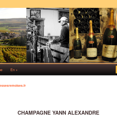
s!
sses Rémoises
ne
En +
essesremoises.fr
CHAMPAGNE YANN ALEXANDRE