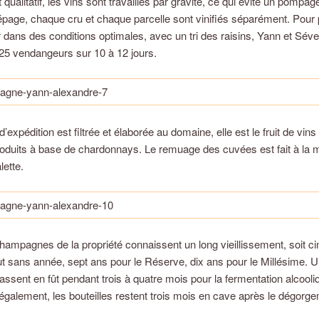
 qualitatif, les vins sont travaillés par gravité, ce qui évite un pompag
age, chaque cru et chaque parcelle sont vinifiés séparément. Pour 
dans des conditions optimales, avec un tri des raisins, Yann et Séve
25 vendangeurs sur 10 à 12 jours.
d’expédition est filtrée et élaborée au domaine, elle est le fruit de vins
oduits à base de chardonnays. Le remuage des cuvées est fait à la m
lette.
hampagnes de la propriété connaissent un long vieillissement, soit c
ut sans année, sept ans pour le Réserve, dix ans pour le Millésime. U
assent en fût pendant trois à quatre mois pour la fermentation alcool
 également, les bouteilles restent trois mois en cave après le dégorg