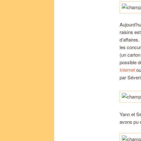
Aujourd’hu
raisins es
d’affaires
les concur
(un carton
possible d
Internet
ou
par Séveri
Yann et Sé
avons pu d