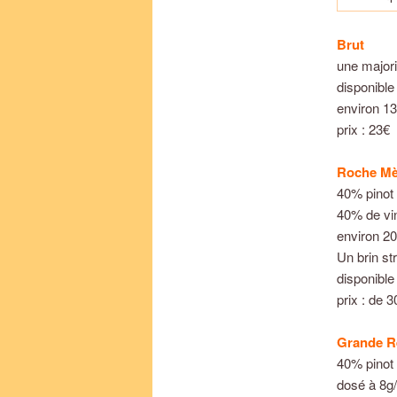
Brut
une majori
disponible 
environ 13
prix : 23€
Roche Mèr
40% pinot
40% de vin
environ 20
Un brin str
disponible
prix : de 
Grande R
40% pinot
dosé à 8g/