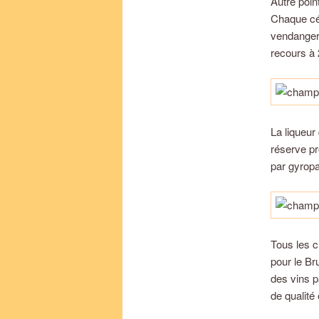
Autre point
Chaque cép
vendanger 
recours à 
La liqueur 
réserve pr
par gyropa
Tous les c
pour le Br
des vins p
de qualité