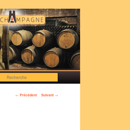
Recherche
Navigation
←
Précédent
Suivant
→
des
articles