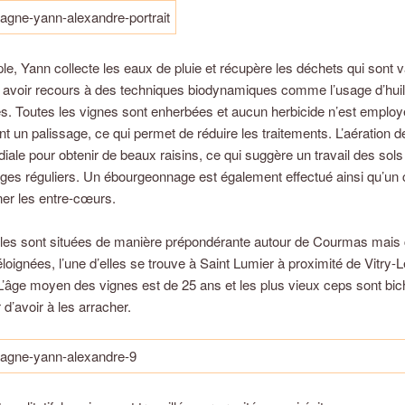
e, Yann collecte les eaux de pluie et récupère les déchets qui sont va
i avoir recours à des techniques biodynamiques comme l’usage d’hui
es. Toutes les vignes sont enherbées et aucun herbicide n’est employ
t un palissage, ce qui permet de réduire les traitements. L’aération 
diale pour obtenir de beaux raisins, ce qui suggère un travail des sols
es réguliers. Un ébourgeonnage est également effectué ainsi qu’un c
ner les entre-cœurs.
lles sont situées de manière prépondérante autour de Courmas mais 
éloignées, l’une d’elles se trouve à Saint Lumier à proximité de Vitry-L
L’âge moyen des vignes est de 25 ans et les plus vieux ceps sont bi
 d’avoir à les arracher.