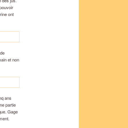
e des jus.
pouvoir
rine ont
 de
ain et non
inq ans
ne partie
ique. Gage
ement.