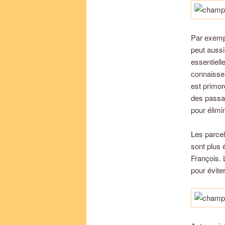
Par exempl
peut auss
essentiell
connaissen
est primor
des passag
pour élimi
Les parce
sont plus 
François. 
pour éviter