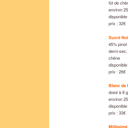
fût de chê
environ 25
disponible
prix : 32€
Sucré Noi
45% pinot
demi-sec, 
chêne
disponible
prix : 26€
Blanc de 
dosé à 8 g/
environ 25
disponible
prix : 33€
Millésimé