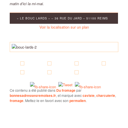
matin d’ici la mi-mai.
Tél. : 03.10.16.75.91
– ouvert du mardi au samedi de 10h à 13h
« LE BOUC LARDS » – 36 RUE DU JARD – 51100 REIMS
et de 15h30 à 20h
Voir la localisation sur un plan
Ce contenu a été publié dans
Du fromage
par
bonnesadressesremoises.fr
, et marqué avec
caviste
,
charcuterie
,
fromage
. Mettez-le en favori avec son
permalien
.