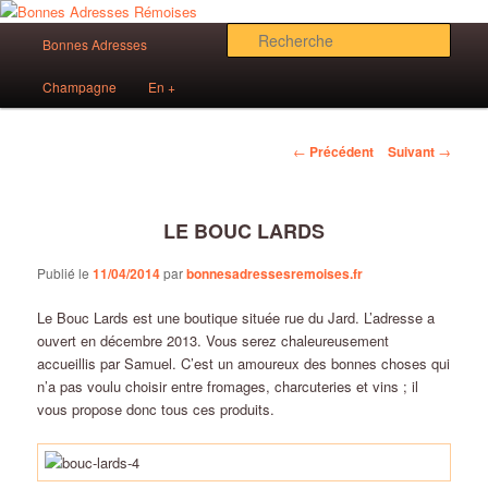
Aller
Des bonnes adresses sur Reims!
au
Menu
Rech
Bonnes Adresses
contenu
principal
principal
Bonnes Adresses Rémoises
Champagne
En +
Navigation
←
Précédent
Suivant
→
des
articles
LE BOUC LARDS
Publié le
11/04/2014
par
bonnesadressesremoises.fr
Le Bouc Lards est une boutique située rue du Jard. L’adresse a
ouvert en décembre 2013. Vous serez chaleureusement
accueillis par Samuel. C’est un amoureux des bonnes choses qui
n’a pas voulu choisir entre fromages, charcuteries et vins ; il
vous propose donc tous ces produits.