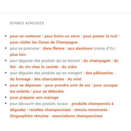
BONNES ADRESSES
pour se restaurer
/
pour boire un verre
/
pour passer la nuit
/
pour visiter les Caves de Champagne
pour se promener :
dans Reims
/
aux alentours
(moins d'1h) /
plus loin
pour déguster des produits qui se boivent :
du champagne
-
du
thé
-
du vin chez le caviste
-
du cidre
pour déguster des produits qui se mangent :
des pâtisseries
-
du fromage
-
des charcuteries
-
du miel
pour se dépenser
/
pour prendre soin de soi
/
pour occuper
les enfants
/
pour se détendre
pour préparer son mariage
pour découvrir des produits locaux :
produits champenois à
déguster
/
recettes champenoises
-
rémois renommés
-
blogosphère rémoise
-
associations champenoises