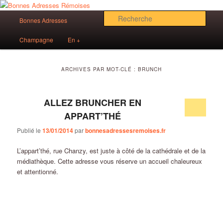
Aller
Aller
Des bonnes adresses sur Reims!
au
au
Menu
Rech
Bonnes Adresses
contenu
contenu
principal
principal
secondaire
Bonnes Adresses Rémoises
Champagne
En +
ARCHIVES PAR MOT-CLÉ :
BRUNCH
ALLEZ BRUNCHER EN
APPART’THÉ
Publié le
13/01/2014
par
bonnesadressesremoises.fr
L’appart’thé, rue Chanzy, est juste à côté de la cathédrale et de la
médiathèque. Cette adresse vous réserve un accueil chaleureux
et attentionné.