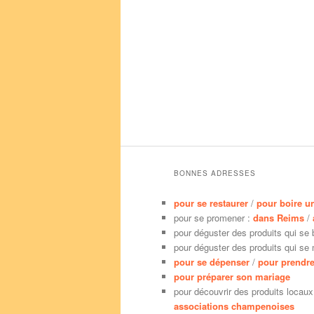
BONNES ADRESSES
pour se restaurer
/
pour boire u
pour se promener :
dans Reims
/
pour déguster des produits qui se 
pour déguster des produits qui se
pour se dépenser
/
pour prendre
pour préparer son mariage
pour découvrir des produits locaux
associations champenoises