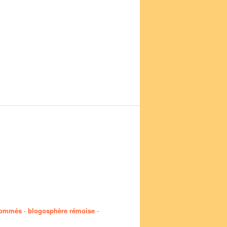
nommés
-
blogosphère rémoise
-