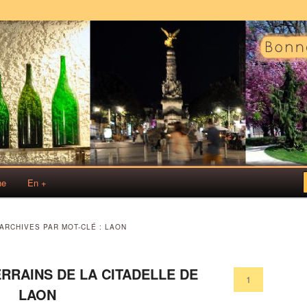
s!
sses Rémoises
ne
En +
ARCHIVES PAR MOT-CLÉ :
LAON
ERRAINS DE LA CITADELLE DE
1
LAON