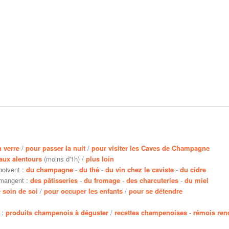
n verre
/
pour passer la nuit
/
pour visiter les Caves de Champagne
aux alentours
(moins d'1h) /
plus loin
boivent :
du champagne
-
du thé
-
du vin chez le caviste
-
du cidre
 mangent :
des pâtisseries
-
du fromage
-
des charcuteries
-
du miel
 soin de soi
/
pour occuper les enfants
/
pour se détendre
 :
produits champenois à déguster
/
recettes champenoises
-
rémois re