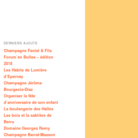
DERNIERS AJOUTS
Champagne Faniel & Fils
Forum’en Bulles – édition
2018
Les Habits de Lumière
d’Epernay
Champagne Jérôme
Bourgeois-Diaz
Organiser la fête
d’anniversaire de son enfant
La boulangerie des Halles
Les bois et la sablière de
Berru
Domaine Georges Remy
Champagne Barrat-Masson