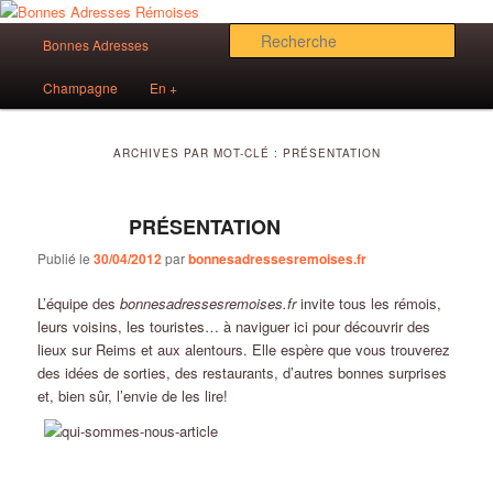
Aller
Aller
Des bonnes adresses sur Reims!
au
au
Menu
Rech
Bonnes Adresses
contenu
contenu
principal
principal
secondaire
Bonnes Adresses Rémoises
Champagne
En +
ARCHIVES PAR MOT-CLÉ :
PRÉSENTATION
PRÉSENTATION
Publié le
30/04/2012
par
bonnesadressesremoises.fr
L’équipe des
bonnesadressesremoises.fr
invite tous les rémois,
leurs voisins, les touristes… à naviguer ici pour découvrir des
lieux sur Reims et aux alentours. Elle espère que vous trouverez
des idées de sorties, des restaurants, d’autres bonnes surprises
et, bien sûr, l’envie de les lire!