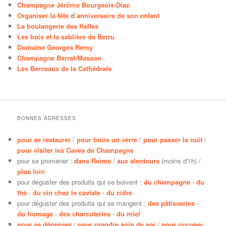
Champagne Jérôme Bourgeois-Diaz
Organiser la fête d’anniversaire de son enfant
La boulangerie des Halles
Les bois et la sablière de Berru
Domaine Georges Remy
Champagne Barrat-Masson
Les Berceaux de la Cathédrale
BONNES ADRESSES
pour se restaurer
/
pour boire un verre
/
pour passer la nuit
/
pour visiter les Caves de Champagne
pour se promener :
dans Reims
/
aux alentours
(moins d'1h) /
plus loin
pour déguster des produits qui se boivent :
du champagne
-
du
thé
-
du vin chez le caviste
-
du cidre
pour déguster des produits qui se mangent :
des pâtisseries
-
du fromage
-
des charcuteries
-
du miel
pour se dépenser
/
pour prendre soin de soi
/
pour occuper