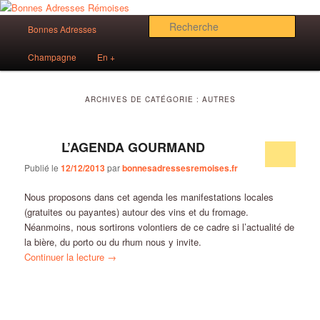
Aller
Aller
Des bonnes adresses sur Reims!
au
au
Menu
Rech
Bonnes Adresses
contenu
contenu
principal
principal
secondaire
Bonnes Adresses Rémoises
Champagne
En +
ARCHIVES DE CATÉGORIE :
AUTRES
L’AGENDA GOURMAND
Publié le
12/12/2013
par
bonnesadressesremoises.fr
Nous proposons dans cet agenda les manifestations locales
(gratuites ou payantes) autour des vins et du fromage.
Néanmoins, nous sortirons volontiers de ce cadre si l’actualité de
la bière, du porto ou du rhum nous y invite.
Continuer la lecture
→