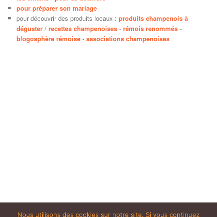
pour préparer son mariage
pour découvrir des produits locaux :
produits champenois à
déguster
/
recettes champenoises
-
rémois renommés
-
blogosphère rémoise
-
associations champenoises
Nous utilisons des cookies sur notre site. Si vous continuez