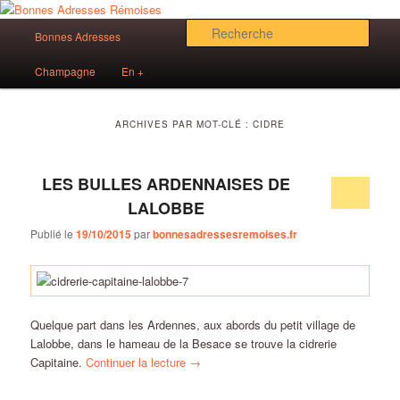
Aller
Aller
Des bonnes adresses sur Reims!
au
au
Menu
Rech
Bonnes Adresses
contenu
contenu
principal
principal
secondaire
Bonnes Adresses Rémoises
Champagne
En +
ARCHIVES PAR MOT-CLÉ :
CIDRE
LES BULLES ARDENNAISES DE
LALOBBE
Publié le
19/10/2015
par
bonnesadressesremoises.fr
Quelque part dans les Ardennes, aux abords du petit village de
Lalobbe, dans le hameau de la Besace se trouve la cidrerie
Capitaine.
Continuer la lecture
→