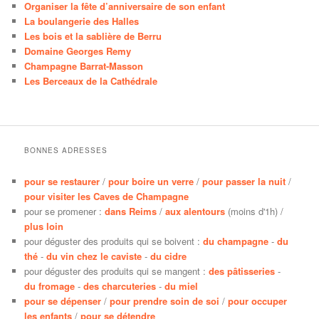
Organiser la fête d’anniversaire de son enfant
La boulangerie des Halles
Les bois et la sablière de Berru
Domaine Georges Remy
Champagne Barrat-Masson
Les Berceaux de la Cathédrale
BONNES ADRESSES
pour se restaurer
/
pour boire un verre
/
pour passer la nuit
/
pour visiter les Caves de Champagne
pour se promener :
dans Reims
/
aux alentours
(moins d'1h) /
plus loin
pour déguster des produits qui se boivent :
du champagne
-
du
thé
-
du vin chez le caviste
-
du cidre
pour déguster des produits qui se mangent :
des pâtisseries
-
du fromage
-
des charcuteries
-
du miel
pour se dépenser
/
pour prendre soin de soi
/
pour occuper
les enfants
/
pour se détendre