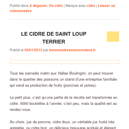
Publié dans
A déguster
,
Du cidre
|
Marqué avec
cidre
|
Laisser un
commentaire
LE CIDRE DE SAINT LOUP
TERRIER
Publié le
06/01/2013
par
bonnesadressesremoises.fr
Tous les samedis matin aux Halles Boulingrin, on peut trouver
dans le quartier des poissons un stand d’une entreprise familiale
qui vend sa production de fruits (pommes et poires).
Le petit plus, c’est qu’une partie de la récolte est transformée en
cidre. 5000 bouteilles à l’année, c’est peu, mais la qualité est au
rendez-vous.
Au choix, jus de pomme, cidre doux, un véritable jus fruité très
agréable, ou cidre brut, un délicieux breuvage acidulé et élégant.